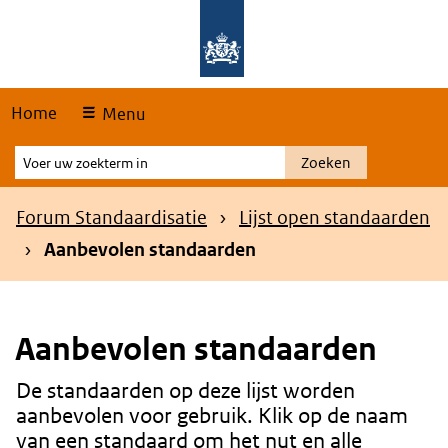
Skip
Overslaan en naar de hoofdnavigatie gaan
Overslaan en naar de inhoud gaan
links
Home
Menu
Voer
Zoeken
uw
zoekterm
Kruimelpad
Forum Standaardisatie
Lijst open standaarden
in
Aanbevolen standaarden
Aanbevolen standaarden
De standaarden op deze lijst worden
Content
aanbevolen voor gebruik. Klik op de naam
van een standaard om het nut en alle