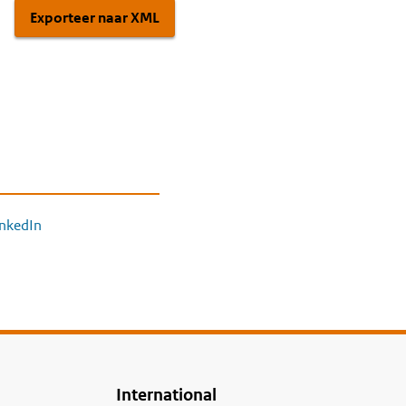
Exporteer naar XML
inkedIn
International