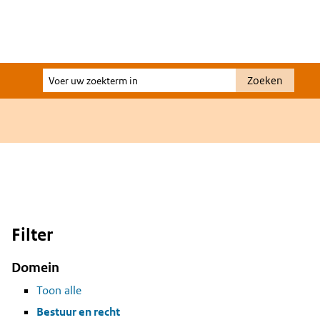
Voer
Zoeken
uw
zoekterm
in
Filter
Domein
Toon alle
Bestuur en recht