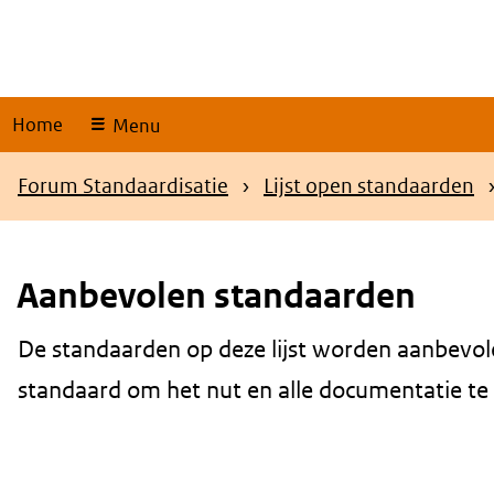
Skip
links
Home
Menu
Kruimelpad
Forum Standaardisatie
Lijst open standaarden
Aanbevolen standaarden
De standaarden op deze lijst worden aanbevol
Content
standaard om het nut en alle documentatie te be