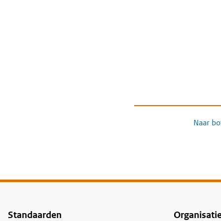
Naar bo
Standaarden
Organisati
Voet