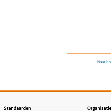
Naar bo
Standaarden
Organisati
Voet