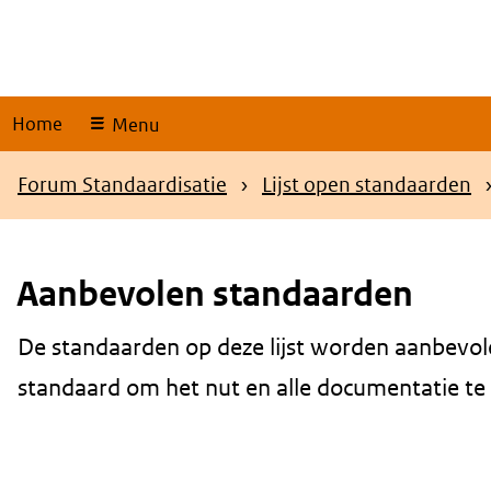
Skip
links
Home
Menu
Kruimelpad
Forum Standaardisatie
Lijst open standaarden
Aanbevolen standaarden
De standaarden op deze lijst worden aanbevol
Content
standaard om het nut en alle documentatie te be