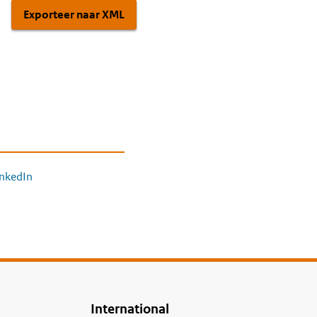
Exporteer naar XML
inkedIn
International