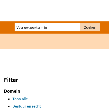
Voer
Zoeken
uw
zoekterm
in
Filter
Domein
Toon alle
Bestuur en recht