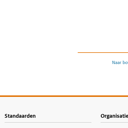
Naar bo
Standaarden
Organisati
Voet