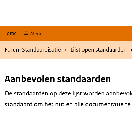
Skip
links
Home
Menu
Kruimelpad
Forum Standaardisatie
Lijst open standaarden
Aanbevolen standaarden
De standaarden op deze lijst worden aanbevol
Content
standaard om het nut en alle documentatie te be