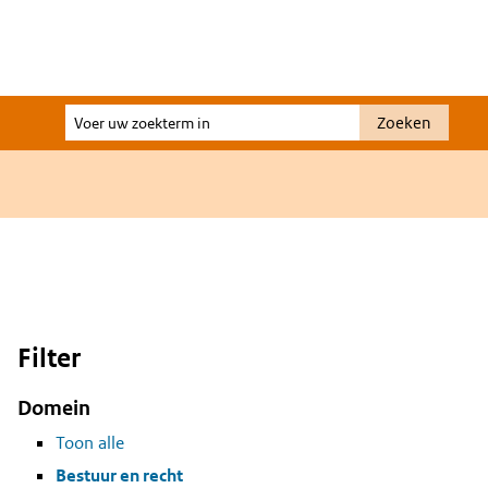
Voer
Zoeken
uw
zoekterm
in
Filter
Domein
Toon alle
Bestuur en recht