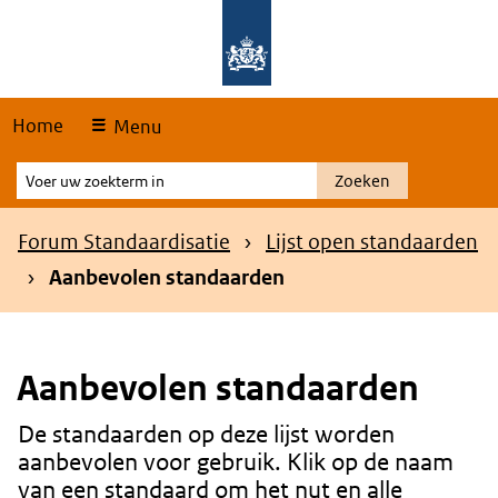
Skip
Overslaan en naar de hoofdnavigatie gaan
Overslaan en naar de inhoud gaan
links
Home
Menu
Voer
Zoeken
uw
zoekterm
Kruimelpad
Forum Standaardisatie
Lijst open standaarden
in
Aanbevolen standaarden
Aanbevolen standaarden
De standaarden op deze lijst worden
Content
aanbevolen voor gebruik. Klik op de naam
van een standaard om het nut en alle