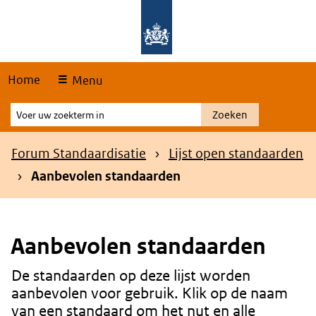
Skip
Overslaan en naar de hoofdnavigatie gaan
Overslaan en naar de inhoud gaan
links
Home
Menu
Voer
Zoeken
uw
zoekterm
Kruimelpad
Forum Standaardisatie
Lijst open standaarden
in
Aanbevolen standaarden
Aanbevolen standaarden
De standaarden op deze lijst worden
Content
aanbevolen voor gebruik. Klik op de naam
van een standaard om het nut en alle