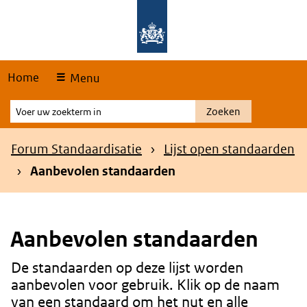
Skip
Overslaan en naar de hoofdnavigatie gaan
Overslaan en naar de inhoud gaan
links
Home
Menu
Voer
Zoeken
uw
zoekterm
Kruimelpad
Forum Standaardisatie
Lijst open standaarden
in
Aanbevolen standaarden
Aanbevolen standaarden
De standaarden op deze lijst worden
Content
aanbevolen voor gebruik. Klik op de naam
van een standaard om het nut en alle