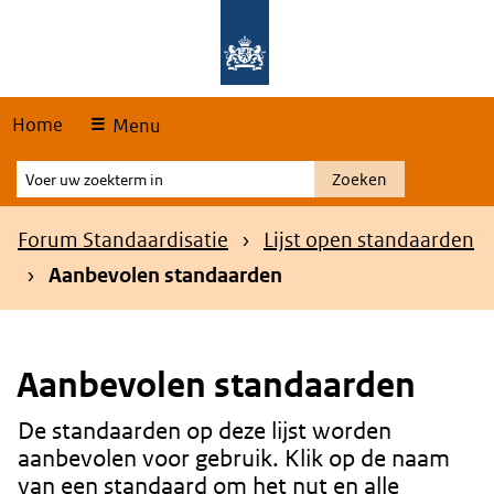
Skip
Overslaan en naar de hoofdnavigatie gaan
Overslaan en naar de inhoud gaan
links
Home
Menu
Voer
Zoeken
uw
zoekterm
Kruimelpad
Forum Standaardisatie
Lijst open standaarden
in
Aanbevolen standaarden
Aanbevolen standaarden
De standaarden op deze lijst worden
Content
aanbevolen voor gebruik. Klik op de naam
van een standaard om het nut en alle