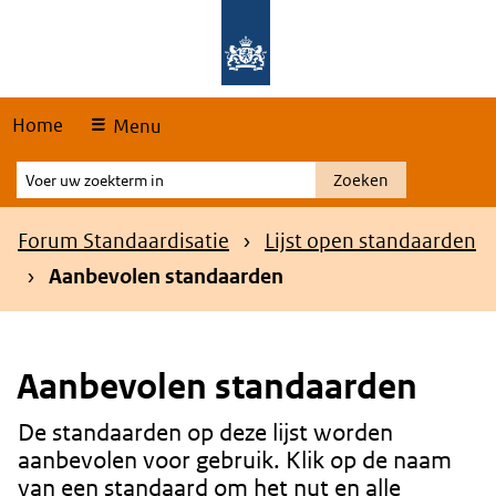
Skip
Overslaan en naar de hoofdnavigatie gaan
Overslaan en naar de inhoud gaan
links
Home
Menu
Voer
Zoeken
uw
zoekterm
Kruimelpad
Forum Standaardisatie
Lijst open standaarden
in
Aanbevolen standaarden
Aanbevolen standaarden
De standaarden op deze lijst worden
Content
aanbevolen voor gebruik. Klik op de naam
van een standaard om het nut en alle