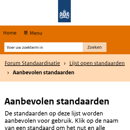
Skip
Overslaan en naar de hoofdnavigatie gaan
Overslaan en naar de inhoud gaan
links
Home
Menu
Voer
Zoeken
uw
zoekterm
Kruimelpad
Forum Standaardisatie
Lijst open standaarden
in
Aanbevolen standaarden
Aanbevolen standaarden
De standaarden op deze lijst worden
Content
aanbevolen voor gebruik. Klik op de naam
van een standaard om het nut en alle