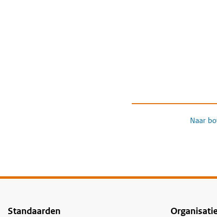
Naar bo
Standaarden
Organisati
Voet