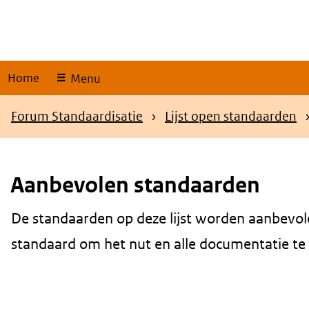
Skip
links
Home
Menu
Kruimelpad
Forum Standaardisatie
Lijst open standaarden
Aanbevolen standaarden
De standaarden op deze lijst worden aanbevol
Content
standaard om het nut en alle documentatie te be