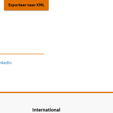
Exporteer naar XML
inkedIn
International