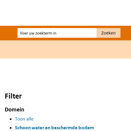
Voer
Zoeken
uw
zoekterm
in
Filter
Domein
Toon alle
Schoon water en beschermde bodem