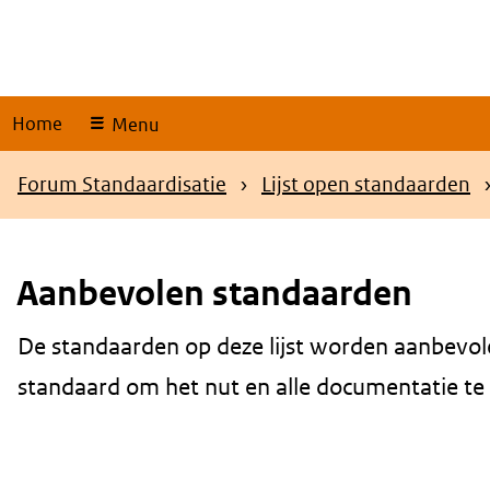
Skip
links
Home
Menu
Kruimelpad
Forum Standaardisatie
Lijst open standaarden
Aanbevolen standaarden
De standaarden op deze lijst worden aanbevol
Content
standaard om het nut en alle documentatie te be