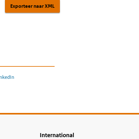
Exporteer naar XML
inkedIn
International