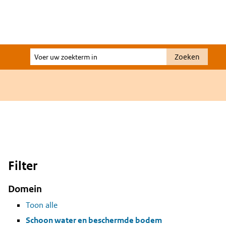
Voer
Zoeken
uw
zoekterm
in
Filter
Domein
Toon alle
Schoon water en beschermde bodem