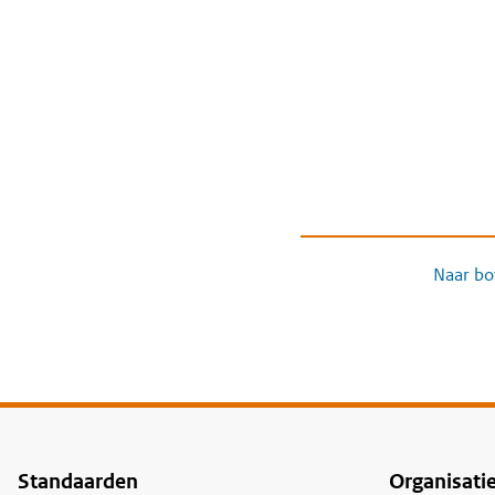
Naar bo
Standaarden
Organisati
Voet