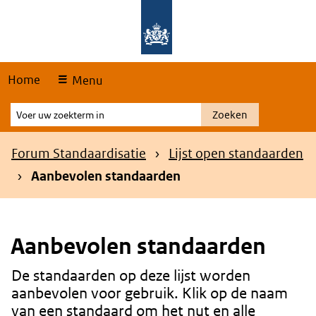
Skip
Overslaan en naar de hoofdnavigatie gaan
Overslaan en naar de inhoud gaan
links
Home
Menu
Voer
Zoeken
uw
zoekterm
Kruimelpad
Forum Standaardisatie
Lijst open standaarden
in
Aanbevolen standaarden
Aanbevolen standaarden
De standaarden op deze lijst worden
Content
aanbevolen voor gebruik. Klik op de naam
van een standaard om het nut en alle