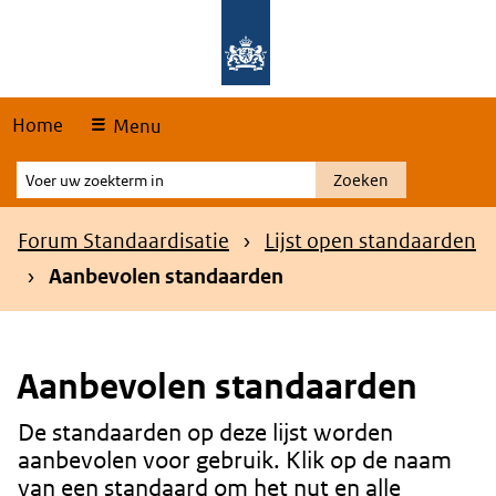
Skip
Overslaan en naar de hoofdnavigatie gaan
Overslaan en naar de inhoud gaan
links
Home
Menu
Voer
Zoeken
uw
zoekterm
Kruimelpad
Forum Standaardisatie
Lijst open standaarden
in
Aanbevolen standaarden
Aanbevolen standaarden
De standaarden op deze lijst worden
Content
aanbevolen voor gebruik. Klik op de naam
van een standaard om het nut en alle