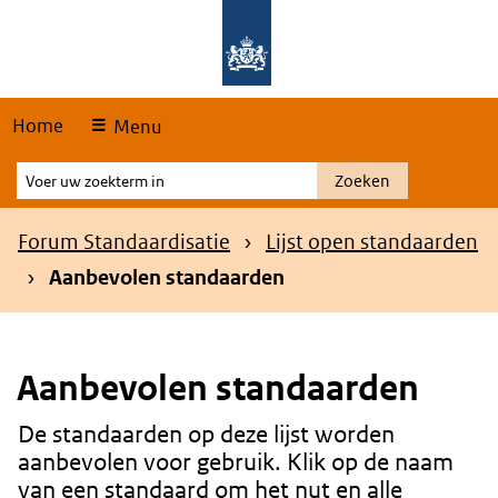
Skip
Overslaan en naar de hoofdnavigatie gaan
Overslaan en naar de inhoud gaan
links
Home
Menu
Voer
Zoeken
uw
zoekterm
Kruimelpad
Forum Standaardisatie
Lijst open standaarden
in
Aanbevolen standaarden
Aanbevolen standaarden
De standaarden op deze lijst worden
Content
aanbevolen voor gebruik. Klik op de naam
van een standaard om het nut en alle