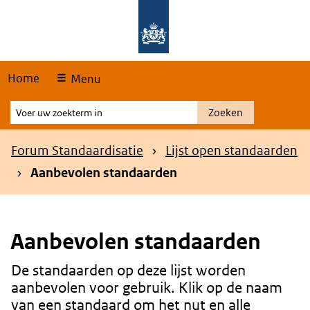
Skip
Overslaan en naar de hoofdnavigatie gaan
Overslaan en naar de inhoud gaan
links
Home
Menu
Voer
Zoeken
uw
zoekterm
Kruimelpad
Forum Standaardisatie
Lijst open standaarden
in
Aanbevolen standaarden
Aanbevolen standaarden
De standaarden op deze lijst worden
Content
aanbevolen voor gebruik. Klik op de naam
van een standaard om het nut en alle