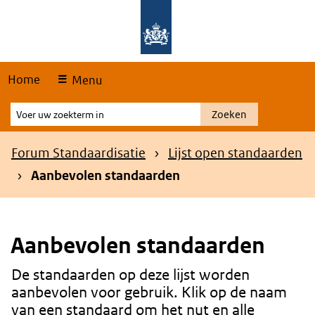
Skip
Overslaan en naar de hoofdnavigatie gaan
Overslaan en naar de inhoud gaan
links
Home
Menu
Voer
Zoeken
uw
zoekterm
Kruimelpad
Forum Standaardisatie
Lijst open standaarden
in
Aanbevolen standaarden
Aanbevolen standaarden
De standaarden op deze lijst worden
Content
aanbevolen voor gebruik. Klik op de naam
van een standaard om het nut en alle