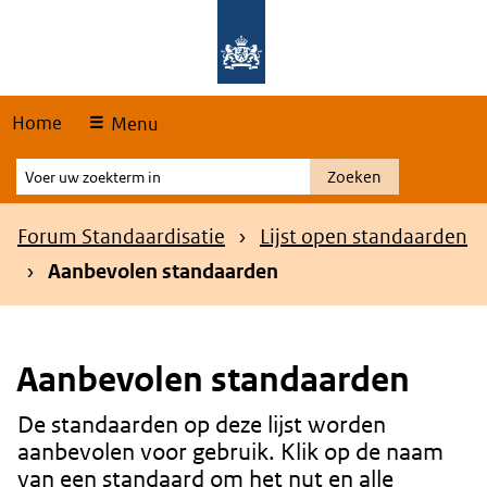
Skip
Overslaan en naar de hoofdnavigatie gaan
Overslaan en naar de inhoud gaan
links
Home
Menu
Voer
Zoeken
uw
zoekterm
Kruimelpad
Forum Standaardisatie
Lijst open standaarden
in
Aanbevolen standaarden
Aanbevolen standaarden
De standaarden op deze lijst worden
Content
aanbevolen voor gebruik. Klik op de naam
van een standaard om het nut en alle