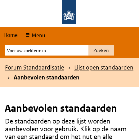
Skip
Overslaan en naar de hoofdnavigatie gaan
Overslaan en naar de inhoud gaan
links
Home
Menu
Voer
Zoeken
uw
zoekterm
Kruimelpad
Forum Standaardisatie
Lijst open standaarden
in
Aanbevolen standaarden
Aanbevolen standaarden
De standaarden op deze lijst worden
Content
aanbevolen voor gebruik. Klik op de naam
van een standaard om het nut en alle