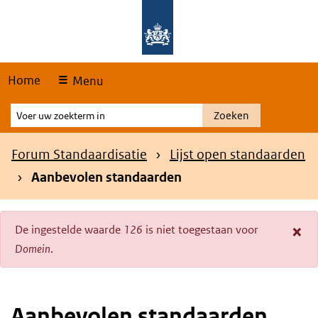
Skip
Overslaan en naar de hoofdnavigatie gaan
Overslaan en naar de inhoud gaan
links
Home
Menu
Voer
Zoeken
uw
zoekterm
Kruimelpad
Forum Standaardisatie
Lijst open standaarden
in
Aanbevolen standaarden
×
De ingestelde waarde
126
is niet toegestaan voor
Foutmelding
Domein
.
Aanbevolen standaarden