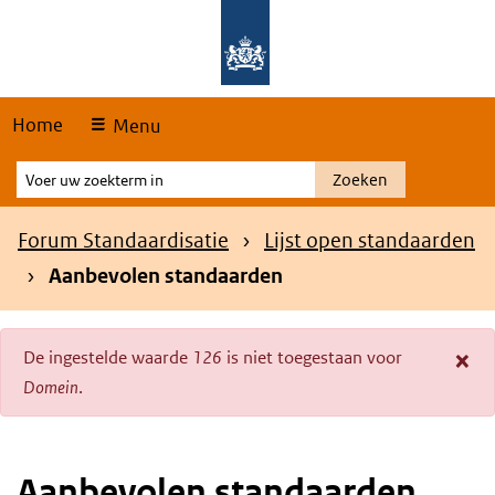
Skip
Overslaan en naar de hoofdnavigatie gaan
Overslaan en naar de inhoud gaan
links
Home
Menu
Voer
Zoeken
uw
zoekterm
Kruimelpad
Forum Standaardisatie
Lijst open standaarden
in
Aanbevolen standaarden
×
De ingestelde waarde
126
is niet toegestaan voor
Foutmelding
Domein
.
Aanbevolen standaarden