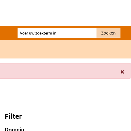
Voer
Zoeken
uw
zoekterm
in
×
Filter
Domein