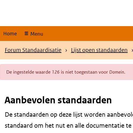
Skip
links
Home
Menu
Kruimelpad
Forum Standaardisatie
Lijst open standaarden
De ingestelde waarde
126
is niet toegestaan voor
Domein
.
Foutmelding
Aanbevolen standaarden
De standaarden op deze lijst worden aanbevol
Content
standaard om het nut en alle documentatie te be