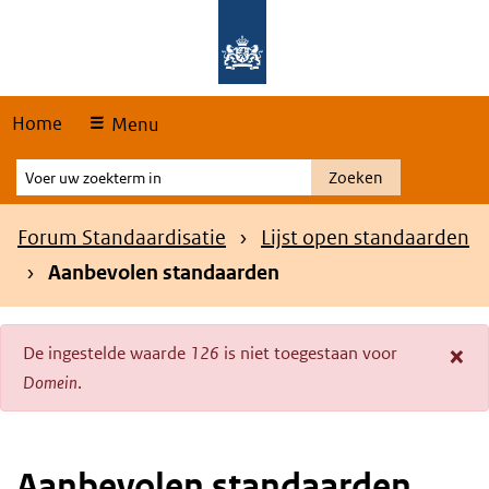
Skip
Overslaan en naar de hoofdnavigatie gaan
Overslaan en naar de inhoud gaan
links
Home
Menu
Voer
Zoeken
uw
zoekterm
Kruimelpad
Forum Standaardisatie
Lijst open standaarden
in
Aanbevolen standaarden
×
De ingestelde waarde
126
is niet toegestaan voor
Foutmelding
Domein
.
Aanbevolen standaarden