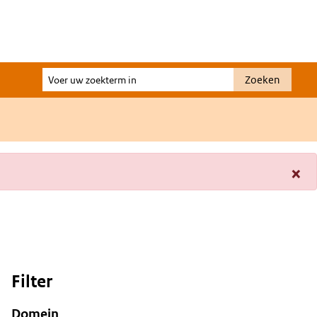
Voer
Zoeken
uw
zoekterm
in
×
Filter
Domein