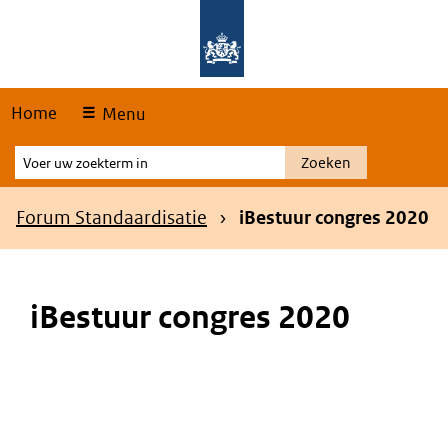
Skip
Overslaan en naar de hoofdnavigatie gaan
Overslaan en naar de inhoud gaan
links
Home
Menu
Voer
Zoeken
uw
zoekterm
Kruimelpad
Forum Standaardisatie
iBestuur congres 2020
in
iBestuur congres 2020
Main
content