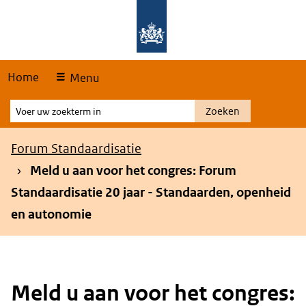
Skip
Overslaan en naar de hoofdnavigatie gaan
Overslaan en naar de inhoud gaan
links
Home
Menu
Voer
Zoeken
uw
zoekterm
Kruimelpad
Forum Standaardisatie
in
Meld u aan voor het congres: Forum
Standaardisatie 20 jaar - Standaarden, openheid
en autonomie
Meld u aan voor het congres: