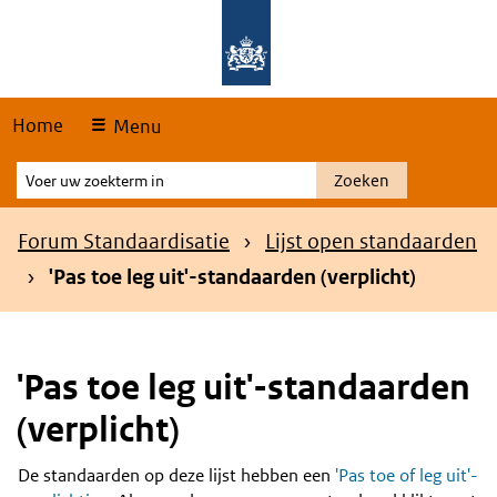
Skip
Overslaan en naar de hoofdnavigatie gaan
Overslaan en naar de inhoud gaan
links
Home
Menu
Voer
Zoeken
uw
zoekterm
Kruimelpad
Forum Standaardisatie
Lijst open standaarden
in
'Pas toe leg uit'-standaarden (verplicht)
'Pas toe leg uit'-standaarden
(verplicht)
De standaarden op deze lijst hebben een
'Pas toe of leg uit'-