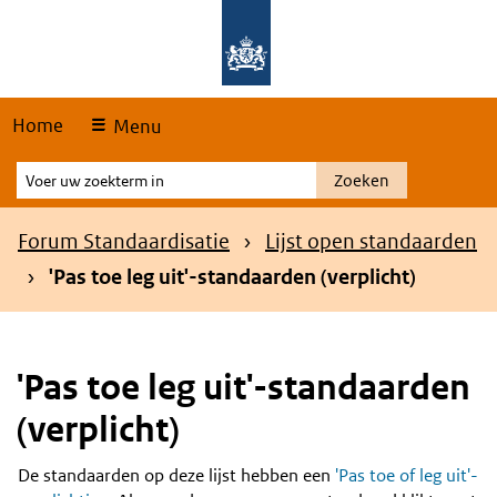
Skip
Overslaan en naar de hoofdnavigatie gaan
Overslaan en naar de inhoud gaan
links
Home
Menu
Voer
Zoeken
uw
zoekterm
Kruimelpad
Forum Standaardisatie
Lijst open standaarden
in
'Pas toe leg uit'-standaarden (verplicht)
'Pas toe leg uit'-standaarden
(verplicht)
De standaarden op deze lijst hebben een
'Pas toe of leg uit'-