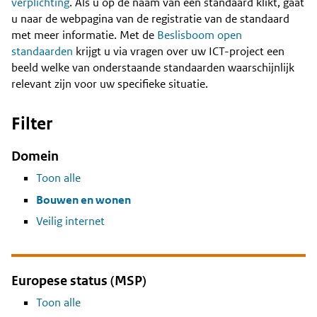
Content
verplichting
. Als u op de naam van een standaard klikt, gaat
u naar de webpagina van de registratie van de standaard
met meer informatie. Met de
Beslisboom open
standaarden
krijgt u via vragen over uw ICT-project een
beeld welke van onderstaande standaarden waarschijnlijk
relevant zijn voor uw specifieke situatie.
Filter
Domein
Toon alle
Bouwen en wonen
Veilig internet
Europese status (MSP)
Toon alle