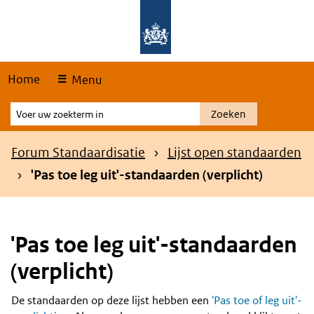
Skip
Overslaan en naar de hoofdnavigatie gaan
Overslaan en naar de inhoud gaan
links
Home
Menu
Voer
Zoeken
uw
zoekterm
Kruimelpad
Forum Standaardisatie
Lijst open standaarden
in
'Pas toe leg uit'-standaarden (verplicht)
'Pas toe leg uit'-standaarden
(verplicht)
De standaarden op deze lijst hebben een
'Pas toe of leg uit'-