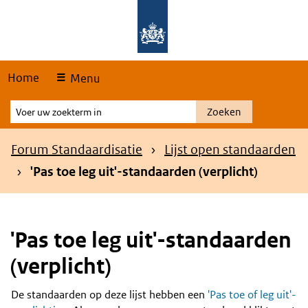
Skip
Overslaan en naar de hoofdnavigatie gaan
Overslaan en naar de inhoud gaan
links
Home
Menu
Voer
Zoeken
uw
zoekterm
Kruimelpad
Forum Standaardisatie
Lijst open standaarden
in
'Pas toe leg uit'-standaarden (verplicht)
'Pas toe leg uit'-standaarden
(verplicht)
De standaarden op deze lijst hebben een
'Pas toe of leg uit'-