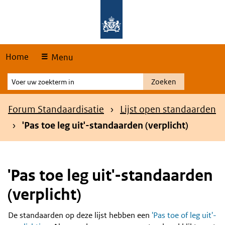
Skip
Overslaan en naar de hoofdnavigatie gaan
Overslaan en naar de inhoud gaan
links
Home
Menu
Voer
Zoeken
uw
zoekterm
Kruimelpad
Forum Standaardisatie
Lijst open standaarden
in
'Pas toe leg uit'-standaarden (verplicht)
'Pas toe leg uit'-standaarden
(verplicht)
De standaarden op deze lijst hebben een
'Pas toe of leg uit'-