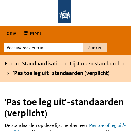
Skip
Overslaan en naar de hoofdnavigatie gaan
Overslaan en naar de inhoud gaan
links
Home
Menu
Voer
Zoeken
uw
zoekterm
Kruimelpad
Forum Standaardisatie
Lijst open standaarden
in
'Pas toe leg uit'-standaarden (verplicht)
'Pas toe leg uit'-standaarden
(verplicht)
De standaarden op deze lijst hebben een
'Pas toe of leg uit'-