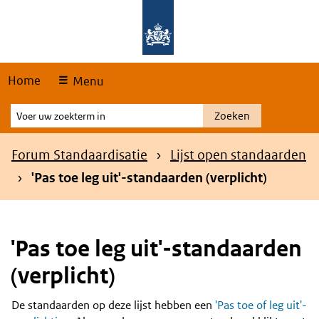
Skip
Overslaan en naar de hoofdnavigatie gaan
Overslaan en naar de inhoud gaan
links
Home
Menu
Voer
Zoeken
uw
zoekterm
Kruimelpad
Forum Standaardisatie
Lijst open standaarden
in
'Pas toe leg uit'-standaarden (verplicht)
'Pas toe leg uit'-standaarden
(verplicht)
De standaarden op deze lijst hebben een
'Pas toe of leg uit'-