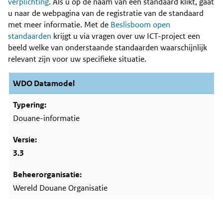
Content
verplichting
. Als u op de naam van een standaard klikt, gaat
u naar de webpagina van de registratie van de standaard
met meer informatie. Met de
Beslisboom open
standaarden
krijgt u via vragen over uw ICT-project een
beeld welke van onderstaande standaarden waarschijnlijk
relevant zijn voor uw specifieke situatie.
WDO Datamodel
Douane-informatie
3.3
Wereld Douane Organisatie