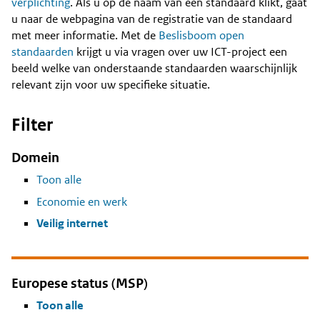
Content
verplichting
. Als u op de naam van een standaard klikt, gaat
u naar de webpagina van de registratie van de standaard
met meer informatie. Met de
Beslisboom open
standaarden
krijgt u via vragen over uw ICT-project een
beeld welke van onderstaande standaarden waarschijnlijk
relevant zijn voor uw specifieke situatie.
Filter
Domein
Toon alle
Economie en werk
Veilig internet
Europese status (MSP)
Toon alle