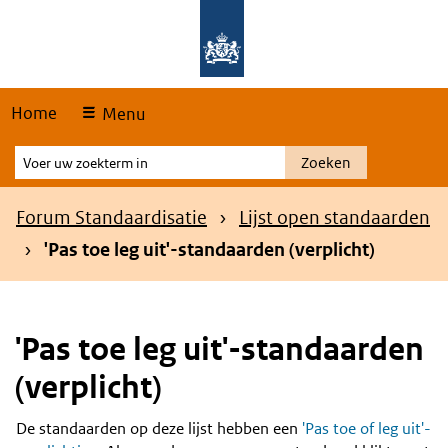
Skip
Overslaan en naar de hoofdnavigatie gaan
Overslaan en naar de inhoud gaan
links
Home
Menu
Voer
Zoeken
uw
zoekterm
Kruimelpad
Forum Standaardisatie
Lijst open standaarden
in
'Pas toe leg uit'-standaarden (verplicht)
'Pas toe leg uit'-standaarden
(verplicht)
De standaarden op deze lijst hebben een
'Pas toe of leg uit'-