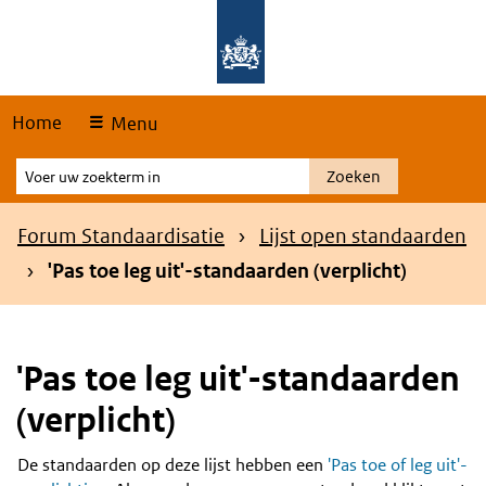
Skip
Overslaan en naar de hoofdnavigatie gaan
Overslaan en naar de inhoud gaan
links
Home
Menu
Voer
Zoeken
uw
zoekterm
Kruimelpad
Forum Standaardisatie
Lijst open standaarden
in
'Pas toe leg uit'-standaarden (verplicht)
'Pas toe leg uit'-standaarden
(verplicht)
De standaarden op deze lijst hebben een
'Pas toe of leg uit'-