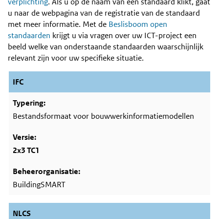
Content
verplichting
. Als u op de naam van een standaard klikt, gaat
u naar de webpagina van de registratie van de standaard
met meer informatie. Met de
Beslisboom open
standaarden
krijgt u via vragen over uw ICT-project een
beeld welke van onderstaande standaarden waarschijnlijk
relevant zijn voor uw specifieke situatie.
IFC
Bestandsformaat voor bouwwerkinformatiemodellen
2x3 TC1
BuildingSMART
NLCS