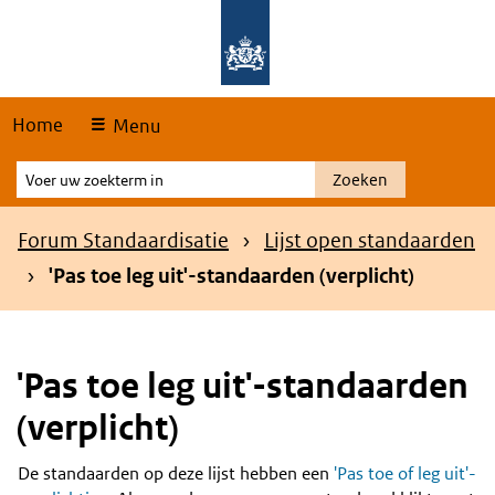
Skip
Overslaan en naar de hoofdnavigatie gaan
Overslaan en naar de inhoud gaan
links
Home
Menu
Voer
Zoeken
uw
zoekterm
Kruimelpad
Forum Standaardisatie
Lijst open standaarden
in
'Pas toe leg uit'-standaarden (verplicht)
'Pas toe leg uit'-standaarden
(verplicht)
De standaarden op deze lijst hebben een
'Pas toe of leg uit'-