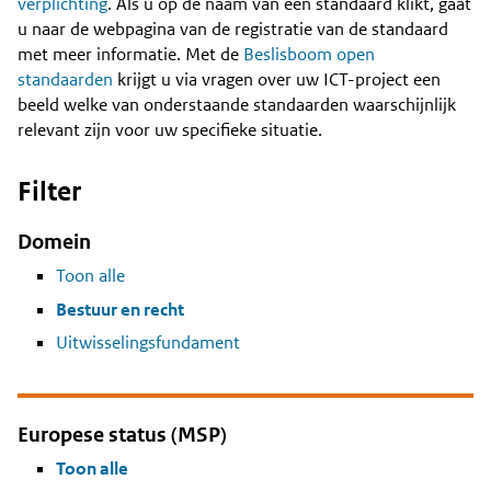
Content
verplichting
. Als u op de naam van een standaard klikt, gaat
u naar de webpagina van de registratie van de standaard
met meer informatie. Met de
Beslisboom open
standaarden
krijgt u via vragen over uw ICT-project een
beeld welke van onderstaande standaarden waarschijnlijk
relevant zijn voor uw specifieke situatie.
Filter
Domein
Toon alle
Bestuur en recht
Uitwisselingsfundament
Europese status (MSP)
Toon alle