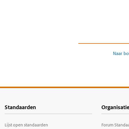
Naar bo
Standaarden
Organisati
Voet
Lijst open standaarden
Forum Standaa