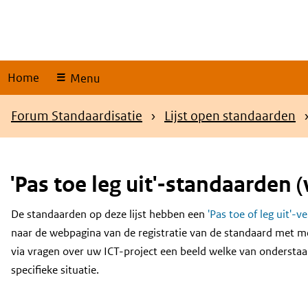
Skip
links
Home
Menu
Kruimelpad
Forum Standaardisatie
Lijst open standaarden
'Pas toe leg uit'-standaarden (
De standaarden op deze lijst hebben een
'Pas toe of leg uit'-v
Content
naar de webpagina van de registratie van de standaard met m
via vragen over uw ICT-project een beeld welke van onderstaa
specifieke situatie.