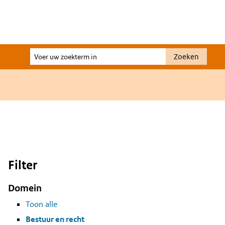
Voer
Zoeken
uw
zoekterm
in
Filter
Domein
Toon alle
Bestuur en recht