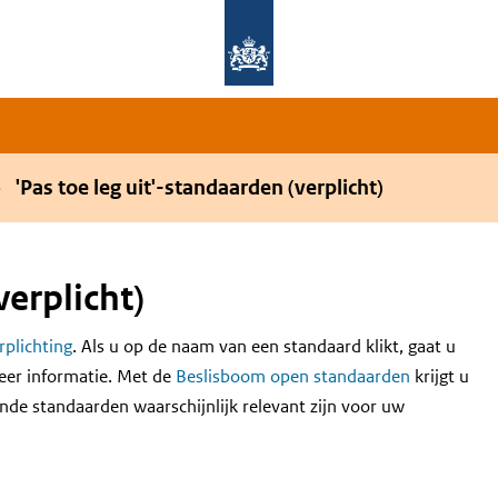
Overslaan en naar de hoofdnavigatie gaan
Overslaan en naar de inhoud gaan
'Pas toe leg uit'-standaarden (verplicht)
verplicht)
erplichting
. Als u op de naam van een standaard klikt, gaat u
eer informatie. Met de
Beslisboom open standaarden
krijgt u
nde standaarden waarschijnlijk relevant zijn voor uw