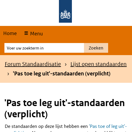
Skip
Overslaan en naar de hoofdnavigatie gaan
Overslaan en naar de inhoud gaan
links
Home
Menu
Voer
Zoeken
uw
zoekterm
Kruimelpad
Forum Standaardisatie
Lijst open standaarden
in
'Pas toe leg uit'-standaarden (verplicht)
'Pas toe leg uit'-standaarden
(verplicht)
De standaarden op deze lijst hebben een
'Pas toe of leg uit'-