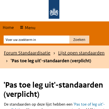
Skip
Overslaan en naar de hoofdnavigatie gaan
Overslaan en naar de inhoud gaan
links
Home
Menu
Voer
Zoeken
uw
zoekterm
Kruimelpad
Forum Standaardisatie
Lijst open standaarden
in
'Pas toe leg uit'-standaarden (verplicht)
'Pas toe leg uit'-standaarden
(verplicht)
De standaarden op deze lijst hebben een
'Pas toe of leg uit'-