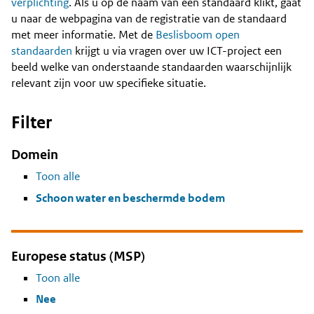
Content
verplichting
. Als u op de naam van een standaard klikt, gaat
u naar de webpagina van de registratie van de standaard
met meer informatie. Met de
Beslisboom open
standaarden
krijgt u via vragen over uw ICT-project een
beeld welke van onderstaande standaarden waarschijnlijk
relevant zijn voor uw specifieke situatie.
Filter
Domein
Toon alle
Schoon water en beschermde bodem
Europese status (MSP)
Toon alle
Nee