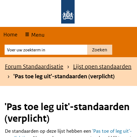
Skip
Overslaan en naar de hoofdnavigatie gaan
Overslaan en naar de inhoud gaan
links
Home
Menu
Voer
Zoeken
uw
zoekterm
Kruimelpad
Forum Standaardisatie
Lijst open standaarden
in
'Pas toe leg uit'-standaarden (verplicht)
'Pas toe leg uit'-standaarden
(verplicht)
De standaarden op deze lijst hebben een
'Pas toe of leg uit'-