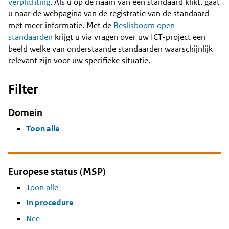
Content
verplichting
. Als u op de naam van een standaard klikt, gaat
u naar de webpagina van de registratie van de standaard
met meer informatie. Met de
Beslisboom open
standaarden
krijgt u via vragen over uw ICT-project een
beeld welke van onderstaande standaarden waarschijnlijk
relevant zijn voor uw specifieke situatie.
Filter
Domein
Toon alle
Europese status (MSP)
Toon alle
In procedure
Nee