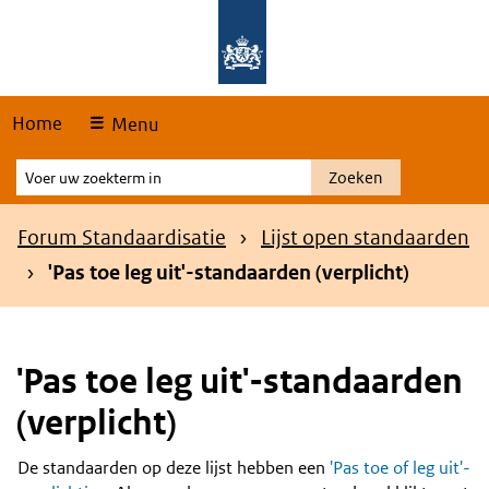
Skip
Overslaan en naar de hoofdnavigatie gaan
Overslaan en naar de inhoud gaan
links
Home
Menu
Voer
Zoeken
uw
zoekterm
Kruimelpad
Forum Standaardisatie
Lijst open standaarden
in
'Pas toe leg uit'-standaarden (verplicht)
'Pas toe leg uit'-standaarden
(verplicht)
De standaarden op deze lijst hebben een
'Pas toe of leg uit'-