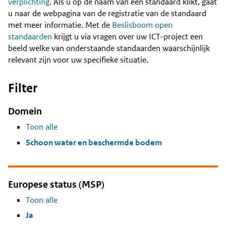
Content
verplichting
. Als u op de naam van een standaard klikt, gaat
u naar de webpagina van de registratie van de standaard
met meer informatie. Met de
Beslisboom open
standaarden
krijgt u via vragen over uw ICT-project een
beeld welke van onderstaande standaarden waarschijnlijk
relevant zijn voor uw specifieke situatie.
Filter
Domein
Toon alle
Schoon water en beschermde bodem
Europese status (MSP)
Toon alle
Ja