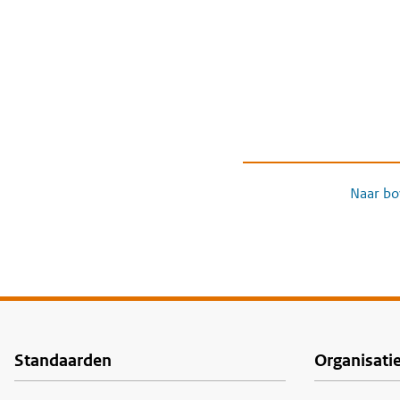
Naar bo
Standaarden
Organisati
Voet