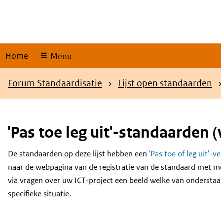
Skip
links
Home
Menu
Kruimelpad
Forum Standaardisatie
Lijst open standaarden
'Pas toe leg uit'-standaarden (
De standaarden op deze lijst hebben een
'Pas toe of leg uit'-v
Content
naar de webpagina van de registratie van de standaard met m
via vragen over uw ICT-project een beeld welke van onderstaa
specifieke situatie.