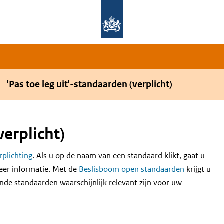
Overslaan en naar de hoofdnavigatie gaan
Overslaan en naar de inhoud gaan
'Pas toe leg uit'-standaarden (verplicht)
verplicht)
erplichting
. Als u op de naam van een standaard klikt, gaat u
eer informatie. Met de
Beslisboom open standaarden
krijgt u
nde standaarden waarschijnlijk relevant zijn voor uw