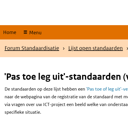
Skip
links
Home
Menu
Kruimelpad
Forum Standaardisatie
Lijst open standaarden
'Pas toe leg uit'-standaarden (
De standaarden op deze lijst hebben een
'Pas toe of leg uit'-v
Content
naar de webpagina van de registratie van de standaard met m
via vragen over uw ICT-project een beeld welke van onderstaa
specifieke situatie.