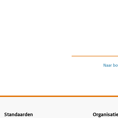
Naar bo
Standaarden
Organisati
Voet