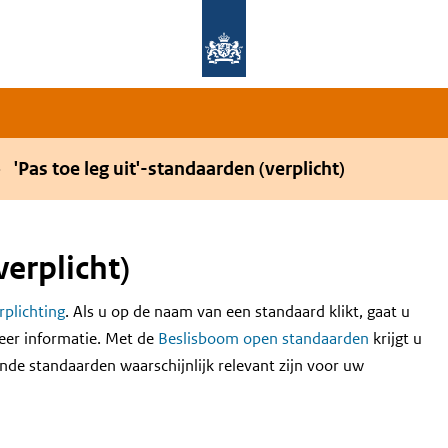
Overslaan en naar de hoofdnavigatie gaan
Overslaan en naar de inhoud gaan
'Pas toe leg uit'-standaarden (verplicht)
verplicht)
erplichting
. Als u op de naam van een standaard klikt, gaat u
eer informatie. Met de
Beslisboom open standaarden
krijgt u
nde standaarden waarschijnlijk relevant zijn voor uw