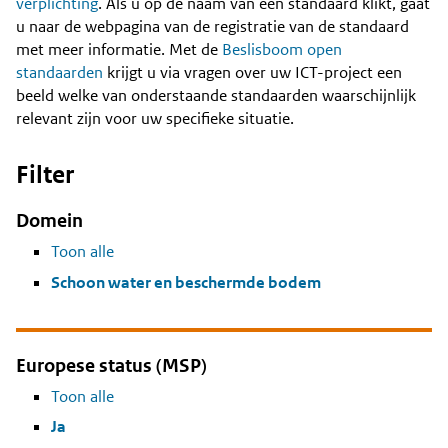
Content
verplichting
. Als u op de naam van een standaard klikt, gaat
u naar de webpagina van de registratie van de standaard
met meer informatie. Met de
Beslisboom open
standaarden
krijgt u via vragen over uw ICT-project een
beeld welke van onderstaande standaarden waarschijnlijk
relevant zijn voor uw specifieke situatie.
Filter
Domein
Toon alle
Schoon water en beschermde bodem
Europese status (MSP)
Toon alle
Ja