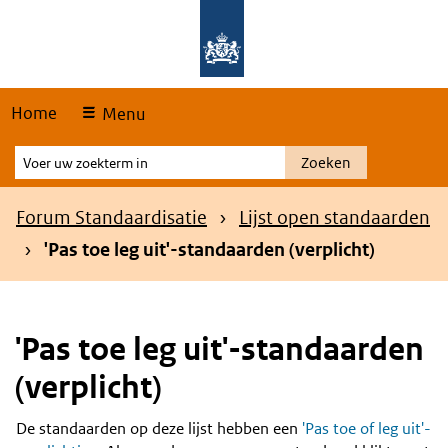
Skip
Overslaan en naar de hoofdnavigatie gaan
Overslaan en naar de inhoud gaan
links
Home
Menu
Voer
Zoeken
uw
zoekterm
Kruimelpad
Forum Standaardisatie
Lijst open standaarden
in
'Pas toe leg uit'-standaarden (verplicht)
'Pas toe leg uit'-standaarden
(verplicht)
De standaarden op deze lijst hebben een
'Pas toe of leg uit'-