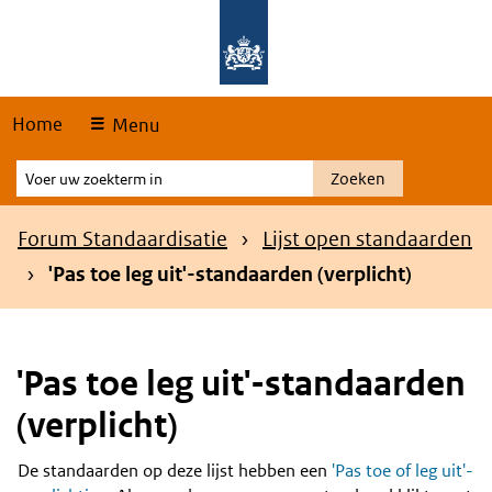
Skip
Overslaan en naar de hoofdnavigatie gaan
Overslaan en naar de inhoud gaan
links
Home
Menu
Voer
Zoeken
uw
zoekterm
Kruimelpad
Forum Standaardisatie
Lijst open standaarden
in
'Pas toe leg uit'-standaarden (verplicht)
'Pas toe leg uit'-standaarden
(verplicht)
De standaarden op deze lijst hebben een
'Pas toe of leg uit'-