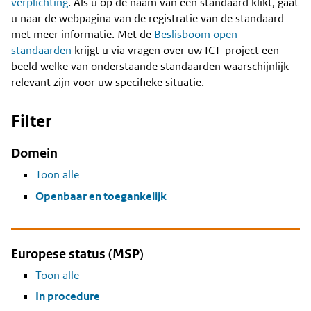
Content
verplichting
. Als u op de naam van een standaard klikt, gaat
u naar de webpagina van de registratie van de standaard
met meer informatie. Met de
Beslisboom open
standaarden
krijgt u via vragen over uw ICT-project een
beeld welke van onderstaande standaarden waarschijnlijk
relevant zijn voor uw specifieke situatie.
Filter
Domein
Toon alle
Openbaar en toegankelijk
Europese status (MSP)
Toon alle
In procedure