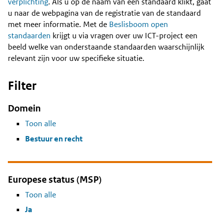
Content
verplichting
. Als u op de naam van een standaard klikt, gaat
u naar de webpagina van de registratie van de standaard
met meer informatie. Met de
Beslisboom open
standaarden
krijgt u via vragen over uw ICT-project een
beeld welke van onderstaande standaarden waarschijnlijk
relevant zijn voor uw specifieke situatie.
Filter
Domein
Toon alle
Bestuur en recht
Europese status (MSP)
Toon alle
Ja