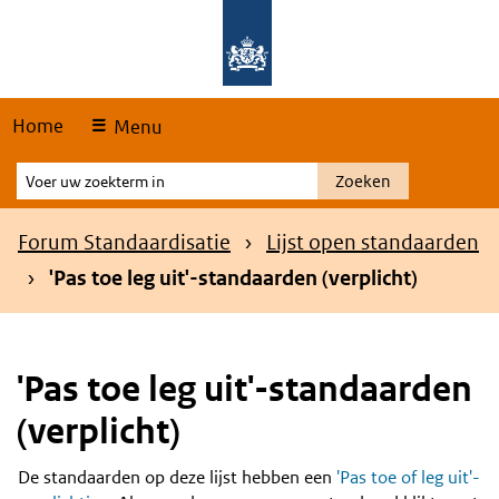
Skip
Overslaan en naar de hoofdnavigatie gaan
Overslaan en naar de inhoud gaan
links
Home
Menu
Voer
Zoeken
uw
zoekterm
Kruimelpad
Forum Standaardisatie
Lijst open standaarden
in
'Pas toe leg uit'-standaarden (verplicht)
'Pas toe leg uit'-standaarden
(verplicht)
De standaarden op deze lijst hebben een
'Pas toe of leg uit'-