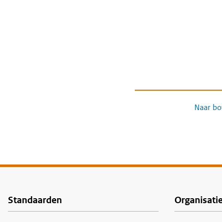
Naar bo
Standaarden
Organisati
Voet