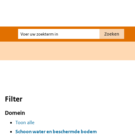
Voer
Zoeken
uw
zoekterm
in
Filter
Domein
Toon alle
Schoon water en beschermde bodem