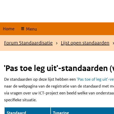
Skip
links
Home
Menu
Kruimelpad
Forum Standaardisatie
Lijst open standaarden
'Pas toe leg uit'-standaarden (
De standaarden op deze lijst hebben een
'Pas toe of leg uit'-v
Content
naar de webpagina van de registratie van de standaard met m
via vragen over uw ICT-project een beeld welke van onderstaa
specifieke situatie.
Standaard
Typering