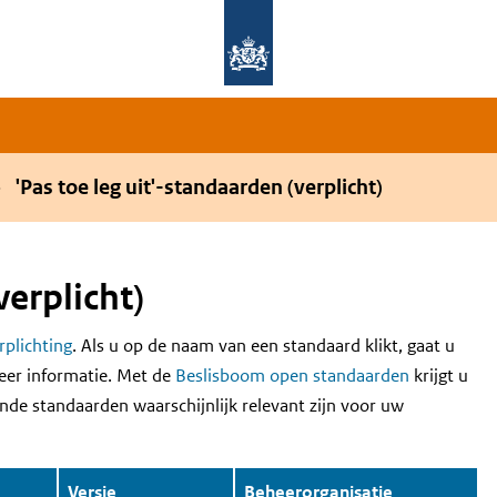
Overslaan en naar de hoofdnavigatie gaan
Overslaan en naar de inhoud gaan
'Pas toe leg uit'-standaarden (verplicht)
verplicht)
erplichting
. Als u op de naam van een standaard klikt, gaat u
eer informatie. Met de
Beslisboom open standaarden
krijgt u
nde standaarden waarschijnlijk relevant zijn voor uw
Versie
Beheerorganisatie