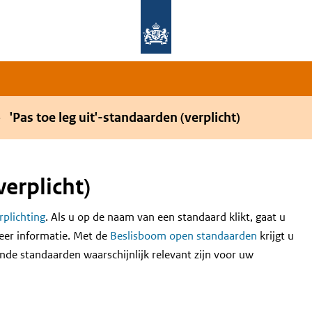
Overslaan en naar de hoofdnavigatie gaan
Overslaan en naar de inhoud gaan
'Pas toe leg uit'-standaarden (verplicht)
verplicht)
erplichting
. Als u op de naam van een standaard klikt, gaat u
eer informatie. Met de
Beslisboom open standaarden
krijgt u
nde standaarden waarschijnlijk relevant zijn voor uw