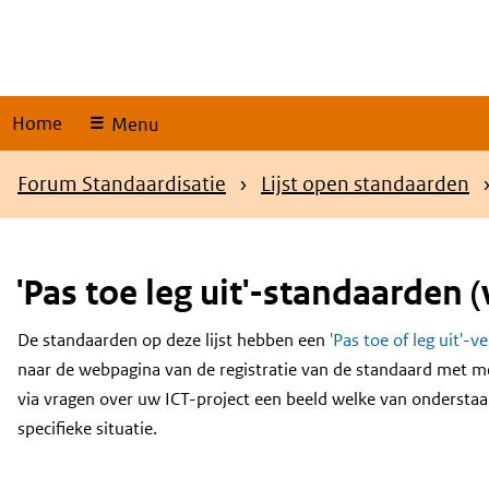
Skip
links
Home
Menu
Kruimelpad
Forum Standaardisatie
Lijst open standaarden
'Pas toe leg uit'-standaarden (
De standaarden op deze lijst hebben een
'Pas toe of leg uit'-v
Content
naar de webpagina van de registratie van de standaard met m
via vragen over uw ICT-project een beeld welke van onderstaa
specifieke situatie.