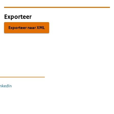
Exporteer
Exporteer naar XML
inkedIn