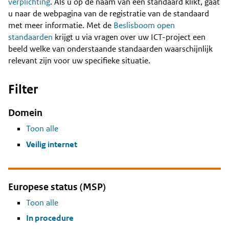
Content
verplichting
. Als u op de naam van een standaard klikt, gaat
u naar de webpagina van de registratie van de standaard
met meer informatie. Met de
Beslisboom open
standaarden
krijgt u via vragen over uw ICT-project een
beeld welke van onderstaande standaarden waarschijnlijk
relevant zijn voor uw specifieke situatie.
Filter
Domein
Toon alle
Veilig internet
Europese status (MSP)
Toon alle
In procedure