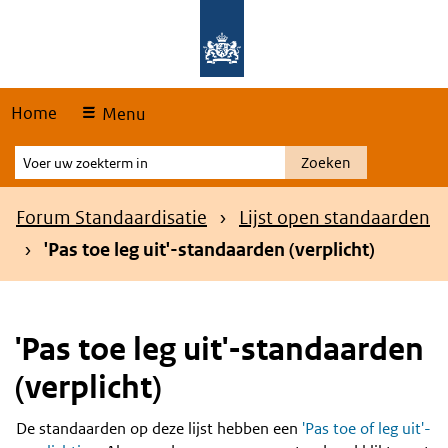
Skip
Overslaan en naar de hoofdnavigatie gaan
Overslaan en naar de inhoud gaan
links
Home
Menu
Voer
Zoeken
uw
zoekterm
Kruimelpad
Forum Standaardisatie
Lijst open standaarden
in
'Pas toe leg uit'-standaarden (verplicht)
'Pas toe leg uit'-standaarden
(verplicht)
De standaarden op deze lijst hebben een
'Pas toe of leg uit'-