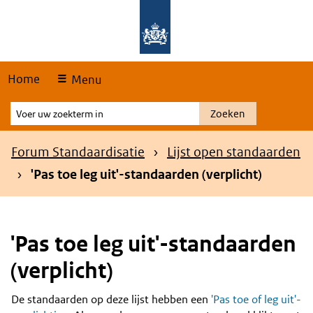
Skip
Overslaan en naar de hoofdnavigatie gaan
Overslaan en naar de inhoud gaan
links
Home
Menu
Voer
Zoeken
uw
zoekterm
Kruimelpad
Forum Standaardisatie
Lijst open standaarden
in
'Pas toe leg uit'-standaarden (verplicht)
'Pas toe leg uit'-standaarden
(verplicht)
De standaarden op deze lijst hebben een
'Pas toe of leg uit'-